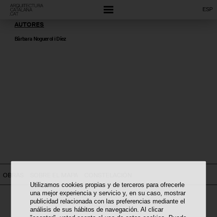
ESP
AUTORES
Bàrbara Noguerol i Díez
OBRAS
SOBRE EL MAPA
CONSTELACIÓN
Utilizamos cookies propias y de terceros para ofrecerle
una mejor experiencia y servicio y, en su caso, mostrar
publicidad relacionada con las preferencias mediante el
análisis de sus hábitos de navegación. Al clicar