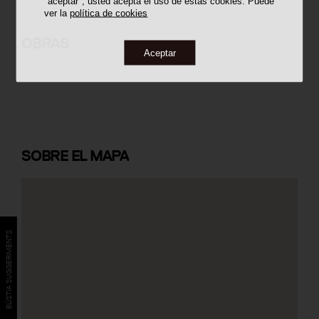
"aceptar", usted acepta el uso de estas cookies. Puede
ver la
política de cookies
Centre de Recerca Casademont de
la UdG
OBRAS
Aceptar
SOBRE
EL MAPA
BÚSTIA SUGGERIMENTS