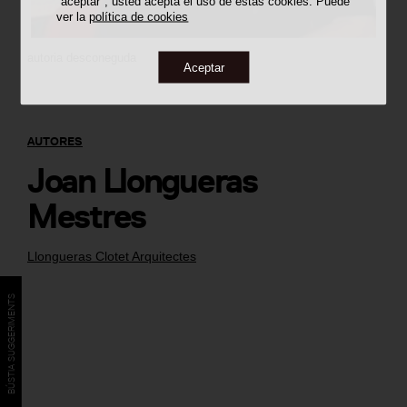
"aceptar", usted acepta el uso de estas cookies. Puede
ver la
política de cookies
autoria desconeguda
Aceptar
AUTORES
Joan Llongueras
Mestres
Llongueras Clotet Arquitectes
BÚSTIA SUGGERIMENTS