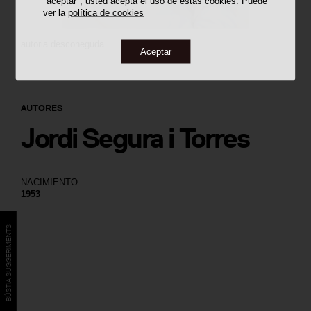
"aceptar", usted acepta el uso de estas cookies. Puede
ver la
política de cookies
autoria desconeguda
Aceptar
AUTORES
Jordi Segura i Torres
NACIMIENTO
1953
BÚSTIA SUGGERIMENTS