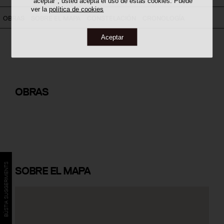
"aceptar", usted acepta el uso de estas cookies. Puede
ver la
política de cookies
OBRAS
SOBRE EL MAPA
CONSTELACIÓN
CRONOLOGÍA
Aceptar
Centre Aragonès de Barcelona
OBRAS
BÚSTIA SUGGERIMENTS
SOBRE
EL MAPA