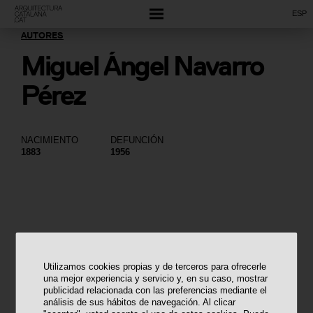
ESP
AUTORES
Miguel Ángel Navarro
Pérez
NACIMIENTO
DEFUNCIÓN
1883
1956
Utilizamos cookies propias y de terceros para ofrecerle
una mejor experiencia y servicio y, en su caso, mostrar
publicidad relacionada con las preferencias mediante el
análisis de sus hábitos de navegación. Al clicar