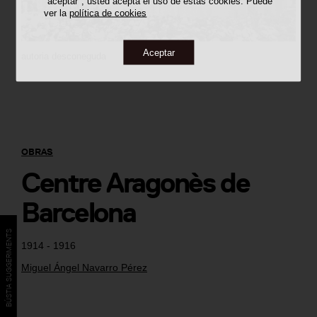
"aceptar", usted acepta el uso de estas cookies. Puede
ver la
política de cookies
Aceptar
autoria desconeguda
OBRAS
Centre Aragonès de
Barcelona
BÚSTIA SUGGERIMENTS
1914 - 1916
Miguel Ángel Navarro Pérez