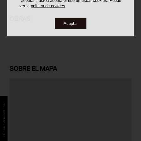
"aceptar", usted acepta el uso de estas cookies. Puede
ver la
política de cookies
Institut d'Ensenyament Secundari
Pere Fontdevila
OBRAS
Aceptar
SOBRE
EL MAPA
BÚSTIA SUGGERIMENTS