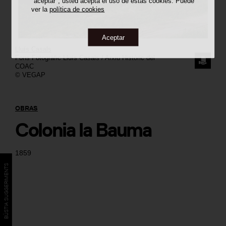
"aceptar", usted acepta el uso de estas cookies. Puede
ver la
política de cookies
Aceptar
Lluís Casals
Fons Fotogràfic Lluís Casals / Arxiu Històric del
SOLICI
COAC
© VEGAP
LA
IMAGE
OBRAS
Colonia la Bauma
1859
BÚSTIA SUGGERIMENTS