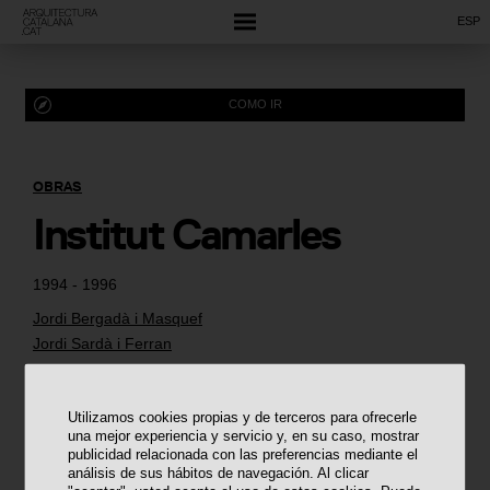
ESP
COMO IR
OBRAS
Institut Camarles
1994 - 1996
Jordi Bergadà i Masquef
Jordi Sardà i Ferran
Utilizamos cookies propias y de terceros para ofrecerle
una mejor experiencia y servicio y, en su caso, mostrar
publicidad relacionada con las preferencias mediante el
análisis de sus hábitos de navegación. Al clicar