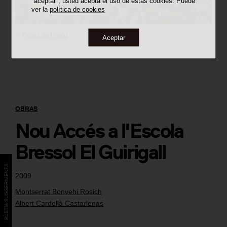
"aceptar", usted acepta el uso de estas cookies. Puede
ver la
política de cookies
©
Pablo de Prado
Aceptar
OBRAS
Nou Accés a l'Escola
Bressol El Guirigall
BÚSTIA SUGGERIMENTS
2009
Montserrat Bonvehi Rosich
Albert Cardellà Castarlenas