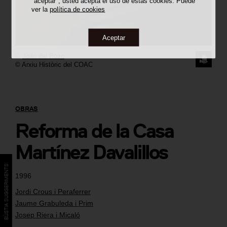
"aceptar", usted acepta el uso de estas cookies. Puede
ver la
política de cookies
Aceptar
©
Joan del Pozo
SOLICI
© Arxiu Històric del COAC
LA
IMAGE
OBRAS
Reforma de la Casa
Martínez Davalillos
BÚSTIA SUGGERIMENTS
1996
Jordi Crous i Peraferrer
Jaume Grabuleda i Prim
Josep Riera i Micaló