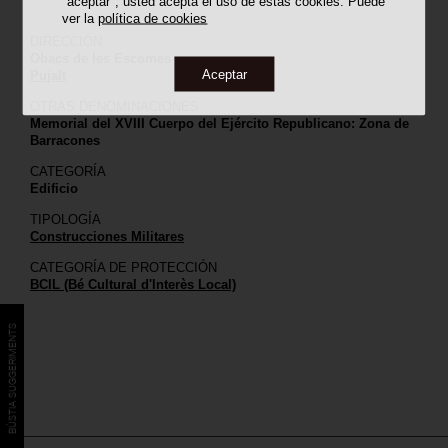
"aceptar", usted acepta el uso de estas cookies. Puede
ver la
política de cookies
DIRECCIÓN
Obacs de les Escomes
Aceptar
Pujalt
OTRAS DENOMINACIONES
Memorial del XVIII Cuerpo del Ejército Republicano: Zona de
Barracones
CATEGORÍA
Edificio
TIPOLOGÍA
Construcciones Militares
CATEGORÍA DE PROTECCIÓN
BCIL (Bé Cultural d'Interès Local)
BÚSTIA SUGGERIMENTS