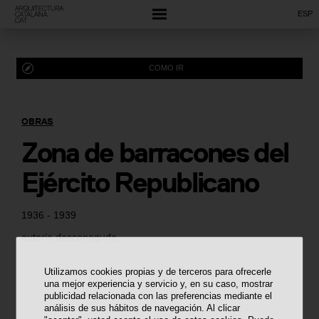
ESP
COMO IR
OBRAS
Zona de barracones del
Ejército Republicano
1936 - 1939
autoria desconeguda
Utilizamos cookies propias y de terceros para ofrecerle
una mejor experiencia y servicio y, en su caso, mostrar
publicidad relacionada con las preferencias mediante el
análisis de sus hábitos de navegación. Al clicar