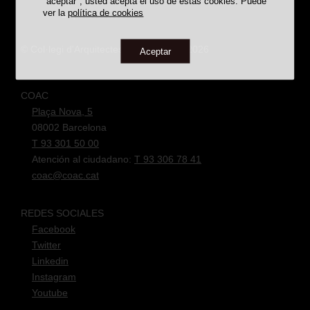
"aceptar", usted acepta el uso de estas cookies. Puede
ver la
política de cookies
Premios/Reconocimientos
© Col·legi d'Arquitectes de Catalunya 2026
Aceptar
PREMIADAS
CATALOGADAS
DESAPARECIDAS
TODAS LAS OBRAS
COAC
Plaça Nova, 5
08002 Barcelona
T 93 301 50 00
Atención al ciudadano:
T 93 306 78 41
coac@coac.cat
REDES SOCIALES
BÚSTIA SUGGERIMENTS
Facebook
Twitter
Linkedin
Instagram
Youtube