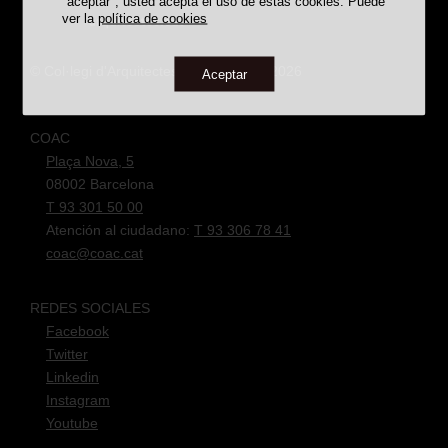
"aceptar", usted acepta el uso de estas cookies. Puede
ver la
política de cookies
Premios/Reconocimientos
© Col·legi d'Arquitectes de Catalunya 2026
Aceptar
TODAS LAS OBRAS
PREMIADAS
CATALOGADAS
DESAPARECIDAS
COAC
Plaça Nova, 5
08002 Barcelona
T 93 301 50 00
Atención al ciudadano:
T 93 306 78 41
coac@coac.cat
REDES SOCIALES
BÚSTIA SUGGERIMENTS
Facebook
Twitter
Linkedin
Instagram
Youtube