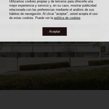
Utilizamos cookies propias y de terceros para ofrecerle una
mejor experiencia y servicio y, en su caso, mostrar publicidad
relacionada con las preferencias mediante el análisis de sus
hábitos de navegación. Al clicar "aceptar", usted acepta el uso
de estas cookies. Puede ver la
política de cookies
Aceptar