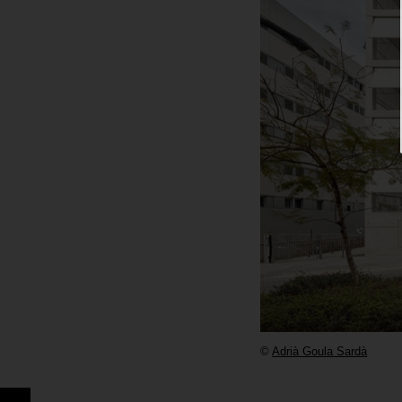
©
Adrià Goula Sardà