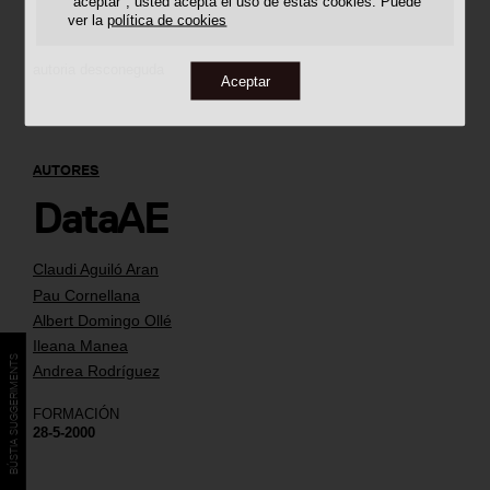
"aceptar", usted acepta el uso de estas cookies. Puede
ver la
política de cookies
autoria desconeguda
Aceptar
AUTORES
DataAE
Claudi Aguiló Aran
Pau Cornellana
Albert Domingo Ollé
Ileana Manea
BÚSTIA SUGGERIMENTS
Andrea Rodríguez
FORMACIÓN
28-5-2000