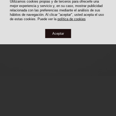
Utilizamos cookies propias y de terceros para ofrecerle una
mejor experiencia y servicio y, en su caso, mostrar publicidad
relacionada con las preferencias mediante el análisis de sus
hábitos de navegación. Al clicar "aceptar", usted acepta el uso
de estas cookies. Puede ver la
política de cookies
Aceptar