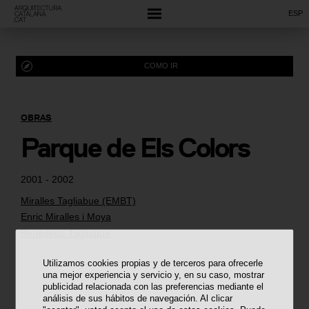
ESP
COMO IR
OBRAS
Parque de Els Colors
2001 - 2002
Miralles Tagliabue (EMBT)
Enric Miralles i Moya
Benedetta Tagliabue
Utilizamos cookies propias y de terceros para ofrecerle
una mejor experiencia y servicio y, en su caso, mostrar
publicidad relacionada con las preferencias mediante el
análisis de sus hábitos de navegación. Al clicar