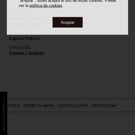
"aceptar", usted acepta el uso de estas cookies. Puede
ver la
política de cookies
DIRECCIÓN
Parc dels Colors, s/n
Aceptar
Mollet del Vallès
CATEGORÍA
Espacio Público
TIPOLOGÍA
Parques / Jardines
BÚSTIA SUGGERIMENTS
AUTORES
SOBRE EL MAPA
CONSTELACIÓN
CRONOLOGÍA