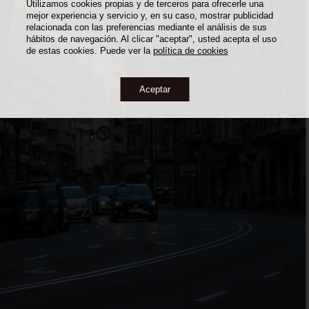
Utilizamos cookies propias y de terceros para ofrecerle una
mejor experiencia y servicio y, en su caso, mostrar publicidad
relacionada con las preferencias mediante el análisis de sus
hábitos de navegación. Al clicar "aceptar", usted acepta el uso
de estas cookies. Puede ver la
política de cookies
Aceptar