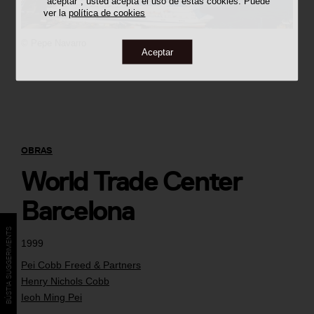
"aceptar", usted acepta el uso de estas cookies. Puede
ver la
política de cookies
©
Pepe Navarro
Aceptar
OBRAS
World Trade Center
Barcelona
BÚSTIA SUGGERIMENTS
1999
Pei Cobb Freed & Partners
Henry Nichols Cobb
Ieoh Ming Pei