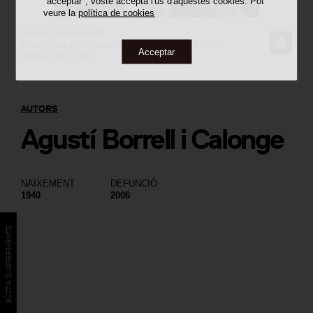
"acceptar", vostè accepta l'ús d'aquestes cookies. Pot
veure la
política de cookies
autoria desconeguda
SOL·LI
Fons Quaderns d'Arquitectura i Urbanisme / Arxiu
Acceptar
Històric del COAC
LA
IMATG
AUTORS
Agustí Borrell i Calonge
NAIXEMENT
DEFUNCIÓ
1940
2006
BÚSTIA SUGGERIMENTS