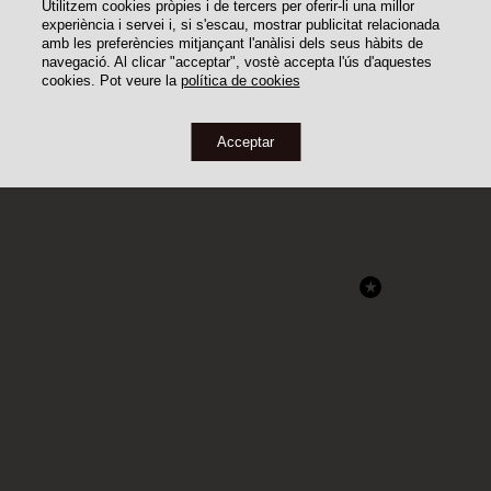
Utilitzem cookies pròpies i de tercers per oferir-li una millor
experiència i servei i, si s'escau, mostrar publicitat relacionada
amb les preferències mitjançant l'anàlisi dels seus hàbits de
navegació. Al clicar "acceptar", vostè accepta l'ús d'aquestes
cookies. Pot veure la
política de cookies
Acceptar