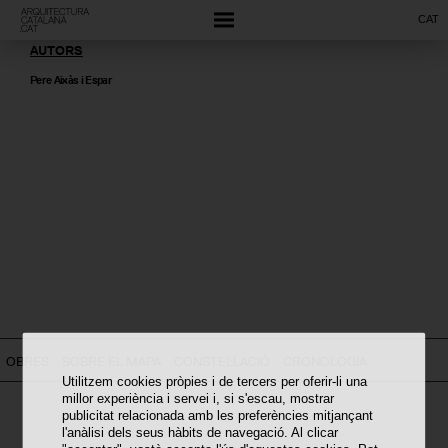
CAT
AUTORS
Pere Aixàs i Espar
OBRES
SOBRE EL MAPA
CONSTEL·LACIÓ
CRONOLOGIA
Utilitzem cookies pròpies i de tercers per oferir-li una
millor experiència i servei i, si s'escau, mostrar
publicitat relacionada amb les preferències mitjançant
l'anàlisi dels seus hàbits de navegació. Al clicar