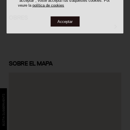
"acceptar", vostè accepta l'ús d'aquestes cookies. Pot
veure la
política de cookies
Habitatges Mañé i Flaquer 17
OBRES
Acceptar
SOBRE
EL MAPA
BÚSTIA SUGGERIMENTS