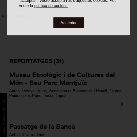
"acceptar", vostè accepta l'ús d'aquestes cookies. Pot
veure la
política de cookies
REPORTATGES
Acceptar
REPORTATGES
(31)
Museu Etnològic i de Cultures del
Món - Seu Parc Montjuïc
Antoni Lozoya i Augé
,
Bonaventura Bassegoda i Nonell
,
Jaume
Puidengoles Pons
,
Jesús López
BÚSTIA SUGGERIMENTS
Passatge de la Banca
Antoni Rovira i Trias