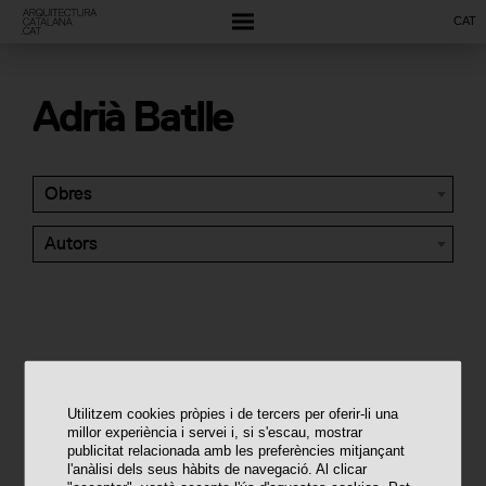
CAT
Adrià Batlle
Obres
Autors
Utilitzem cookies pròpies i de tercers per oferir-li una
millor experiència i servei i, si s'escau, mostrar
publicitat relacionada amb les preferències mitjançant
l'anàlisi dels seus hàbits de navegació. Al clicar