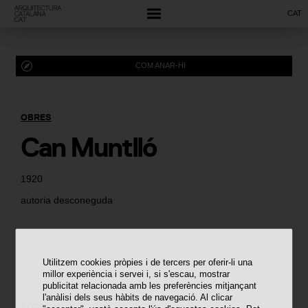
CAT
COM ANAR-HI
OBRES
Can Muntlló
1920
autoria desconeguda
Utilitzem cookies pròpies i de tercers per oferir-li una
millor experiència i servei i, si s'escau, mostrar
publicitat relacionada amb les preferències mitjançant
l'anàlisi dels seus hàbits de navegació. Al clicar
ADREÇA