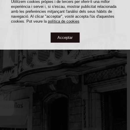
Utilitzem cookies pròpies i de tercers per oferir-li una millor
experiència i servei i, si s'escau, mostrar publicitat relacionada
amb les preferències mitjançant l'anàlisi dels seus hàbits de
navegació. Al clicar "acceptar", vostè accepta l'ús d'aquestes
cookies. Pot veure la
política de cookies
Acceptar