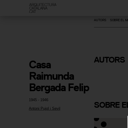
AUTORS
SOBRE EL M
AUTORS
Casa 
Antoni Pujo
Raimunda 
Bergada Felip
1945 - 1946
SOBRE
E
Antoni Pujol i Sevil