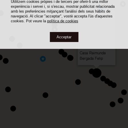
Utilitzem cookies pròpies i de tercers per oferir-li una millor
experiència i servei i, si s'escau, mostrar publicitat relacionada
amb les preferències mitjançant l'anàlisi dels seus hàbits de
navegació. Al clicar "acceptar", vostè accepta l'ús d'aquestes
cookies. Pot veure la
política de cookies
Acceptar
Casa Raimunda
Bergada Felip