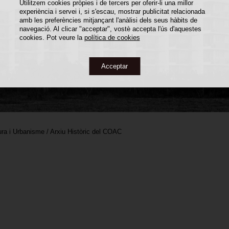
Utilitzem cookies pròpies i de tercers per oferir-li una millor
experiència i servei i, si s'escau, mostrar publicitat relacionada
amb les preferències mitjançant l'anàlisi dels seus hàbits de
navegació. Al clicar "acceptar", vostè accepta l'ús d'aquestes
cookies. Pot veure la
política de cookies
Acceptar
ra i Urbanisme / Arxiu Històric del COAC