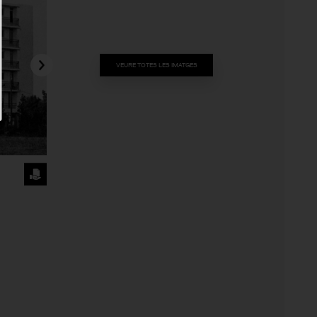
VEURE TOTES LES IMATGES
SOL·LICITA
LA
IMATGE