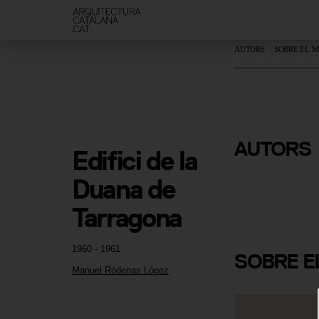
AUTORS
SOBRE EL 
Manuel Ró
AUTORS
Edifici de la 
López
Duana de 
Tarragona
1960 - 1961
SOBRE
E
Manuel Ródenas López