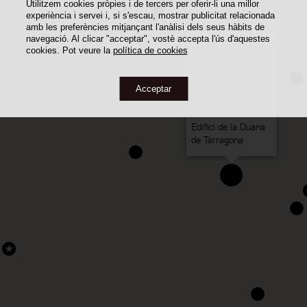
Utilitzem cookies pròpies i de tercers per oferir-li una millor
experiència i servei i, si s'escau, mostrar publicitat relacionada
amb les preferències mitjançant l'anàlisi dels seus hàbits de
navegació. Al clicar "acceptar", vostè accepta l'ús d'aquestes
cookies. Pot veure la
política de cookies
Acceptar
Edifici de la Duana
de Tarragona