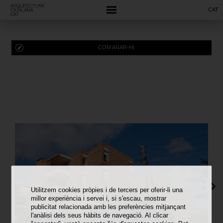
CAT
COM ANAR-HI
Utilitzem cookies pròpies i de tercers per oferir-li una
millor experiència i servei i, si s'escau, mostrar
publicitat relacionada amb les preferències mitjançant
l'anàlisi dels seus hàbits de navegació. Al clicar