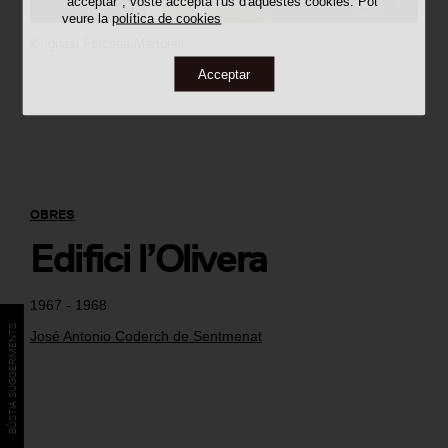
"acceptar", vostè accepta l'ús d'aquestes cookies. Pot
veure la
política de cookies
©
Ignasi Forcada Martorell
Acceptar
OBRES
Edifici l’Olivera
1967 - 1968
BÚSTIA SUGGERIMENTS
José Antonio Coderch de Sentmenat