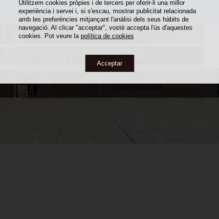
Utilitzem cookies pròpies i de tercers per oferir-li una millor
experiència i servei i, si s'escau, mostrar publicitat relacionada
amb les preferències mitjançant l'anàlisi dels seus hàbits de
navegació. Al clicar "acceptar", vostè accepta l'ús d'aquestes
cookies. Pot veure la
política de cookies
Acceptar