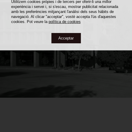
Utilitzem cookies pròpies i de tercers per oferir-li una millor
experiència i servei i, si s'escau, mostrar publicitat relacionada
amb les preferències mitjançant l'anàlisi dels seus hàbits de
navegació. Al clicar "acceptar", vostè accepta l'ús d'aquestes
cookies. Pot veure la
política de cookies
Acceptar