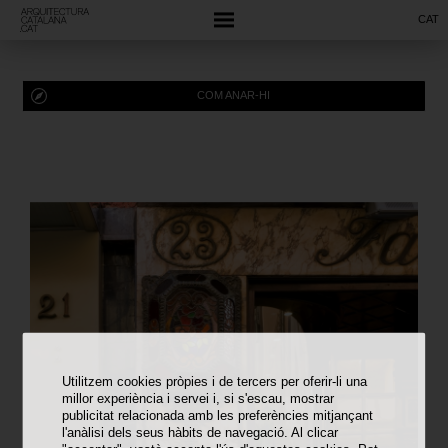
CAT
COM ANAR-HI
Utilitzem cookies pròpies i de tercers per oferir-li una
millor experiència i servei i, si s'escau, mostrar
publicitat relacionada amb les preferències mitjançant
l'anàlisi dels seus hàbits de navegació. Al clicar