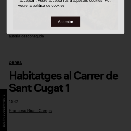
"acceptar", vostè accepta l'ús d'aquestes cookies. Pot
veure la
política de cookies
Acceptar
autoria desconeguda
OBRES
Habitatges al Carrer de
Sant Cugat 1
BÚSTIA SUGGERIMENTS
1982
Francesc Rius i Camps