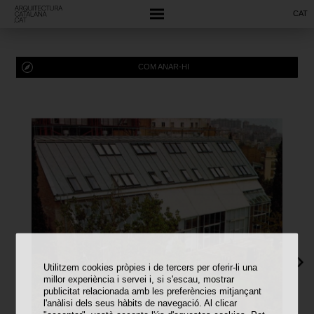
CAT
COM ANAR-HI
Utilitzem cookies pròpies i de tercers per oferir-li una
millor experiència i servei i, si s'escau, mostrar
publicitat relacionada amb les preferències mitjançant
l'anàlisi dels seus hàbits de navegació. Al clicar