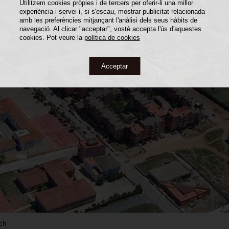
Utilitzem cookies pròpies i de tercers per oferir-li una millor
experiència i servei i, si s'escau, mostrar publicitat relacionada
amb les preferències mitjançant l'anàlisi dels seus hàbits de
navegació. Al clicar "acceptar", vostè accepta l'ús d'aquestes
cookies. Pot veure la
política de cookies
Acceptar
lch