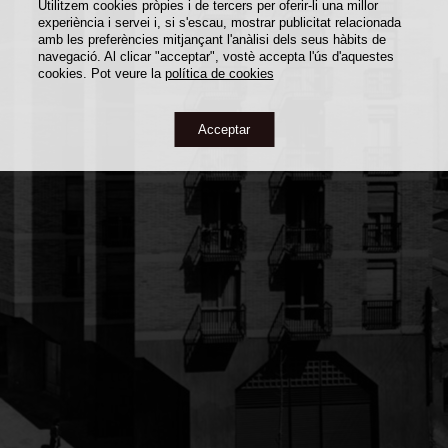
Utilitzem cookies pròpies i de tercers per oferir-li una millor
experiència i servei i, si s'escau, mostrar publicitat relacionada
amb les preferències mitjançant l'anàlisi dels seus hàbits de
navegació. Al clicar "acceptar", vostè accepta l'ús d'aquestes
cookies. Pot veure la
política de cookies
Acceptar