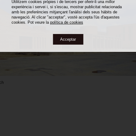
Utilitzem cookies pròpies i de tercers per oferir-li una millor
experiència i servei i, si s'escau, mostrar publicitat relacionada
amb les preferències mitjançant l'anàlisi dels seus hàbits de
navegació. Al clicar "acceptar", vostè accepta l'ús d'aquestes
cookies. Pot veure la
política de cookies
Acceptar
lch