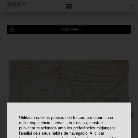
CAT
COM ANAR-HI
Utilitzem cookies pròpies i de tercers per oferir-li una
millor experiència i servei i, si s'escau, mostrar
publicitat relacionada amb les preferències mitjançant
l'anàlisi dels seus hàbits de navegació. Al clicar