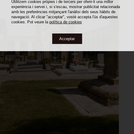
Utilitzem cookies pròpies i de tercers per oferir-li una millor
experiència i servei i, si s'escau, mostrar publicitat relacionada
amb les preferències mitjançant l'anàlisi dels seus hàbits de
navegació. Al clicar "acceptar", vostè accepta l'ús d'aquestes
cookies. Pot veure la
política de cookies
Acceptar