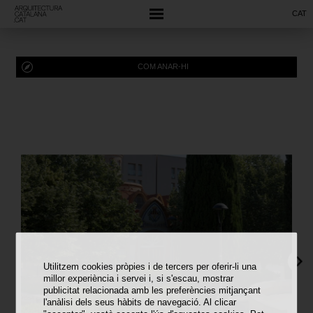
CAT
COM ANAR-HI
Utilitzem cookies pròpies i de tercers per oferir-li una
millor experiència i servei i, si s'escau, mostrar
publicitat relacionada amb les preferències mitjançant
l'anàlisi dels seus hàbits de navegació. Al clicar