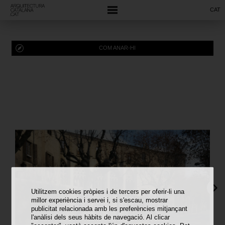
CAT
COM ANAR-HI
Utilitzem cookies pròpies i de tercers per oferir-li una
millor experiència i servei i, si s'escau, mostrar
publicitat relacionada amb les preferències mitjançant
l'anàlisi dels seus hàbits de navegació. Al clicar