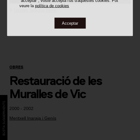
"acceptar", vostè accepta l'ús d'aquestes cookies. Pot
veure la
política de cookies
©
Lourdes Jansana Ferrer
Acceptar
OBRES
Restauració de les
Muralles de Vic
BÚSTIA SUGGERIMENTS
2000 - 2002
Meritxell Inaraja i Genís