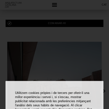
CAT
COM ANAR-HI
Utilitzem cookies pròpies i de tercers per oferir-li una
millor experiència i servei i, si s'escau, mostrar
publicitat relacionada amb les preferències mitjançant
l'anàlisi dels seus hàbits de navegació. Al clicar