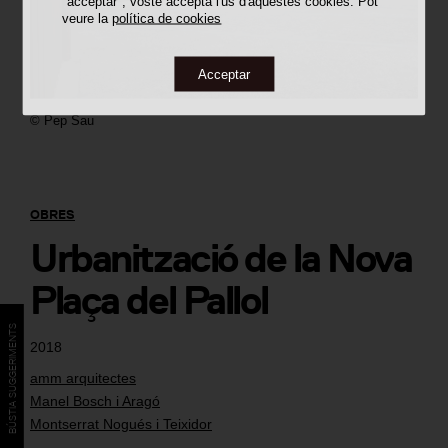
"acceptar", vostè accepta l'ús d'aquestes cookies. Pot
veure la
política de cookies
Acceptar
©
Pep Sau
OBRES
Urbanització de la Nova
Plaça del Pallol
BÚSTIA SUGGERIMENTS
2018
amm arquitectes
Manel Bosch i Aragó
Montserrat Nogués i Teixidor