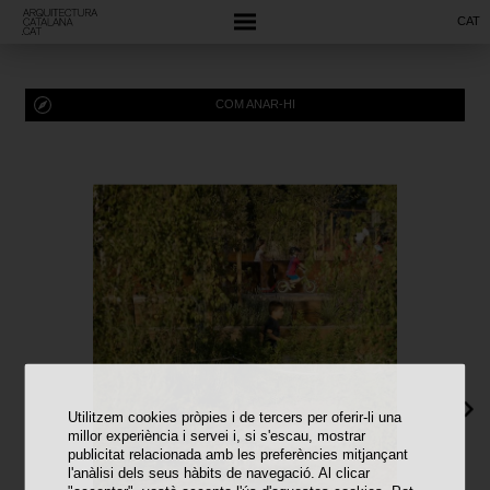
CAT
COM ANAR-HI
Utilitzem cookies pròpies i de tercers per oferir-li una
millor experiència i servei i, si s'escau, mostrar
publicitat relacionada amb les preferències mitjançant
l'anàlisi dels seus hàbits de navegació. Al clicar