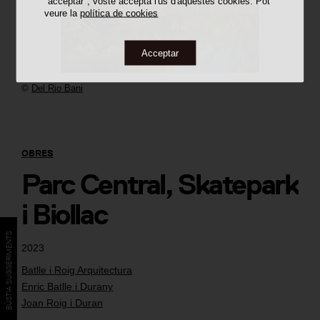
"acceptar", vostè accepta l'ús d'aquestes cookies. Pot
veure la
política de cookies
Acceptar
©
Del Rio Bani
OBRES
Parc Central, Skatepark
i Biollac
BÚSTIA SUGGERIMENTS
2023
Batlle i Roig Arquitectura
Enric Batlle i Durany
Joan Roig i Duran