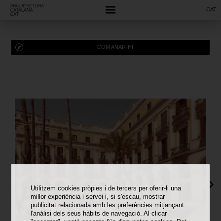
CAT
COM ANAR-HI
Utilitzem cookies pròpies i de tercers per oferir-li una
millor experiència i servei i, si s'escau, mostrar
publicitat relacionada amb les preferències mitjançant
l'anàlisi dels seus hàbits de navegació. Al clicar