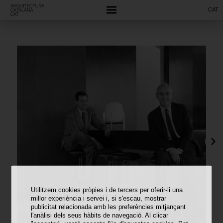
CAT
Utilitzem cookies pròpies i de tercers per oferir-li una
millor experiència i servei i, si s'escau, mostrar
publicitat relacionada amb les preferències mitjançant
l'anàlisi dels seus hàbits de navegació. Al clicar