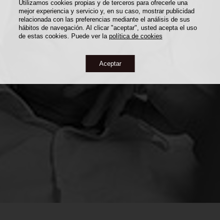
Utilizamos cookies propias y de terceros para ofrecerle una
mejor experiencia y servicio y, en su caso, mostrar publicidad
relacionada con las preferencias mediante el análisis de sus
hábitos de navegación. Al clicar "aceptar", usted acepta el uso
de estas cookies. Puede ver la
política de cookies
Aceptar