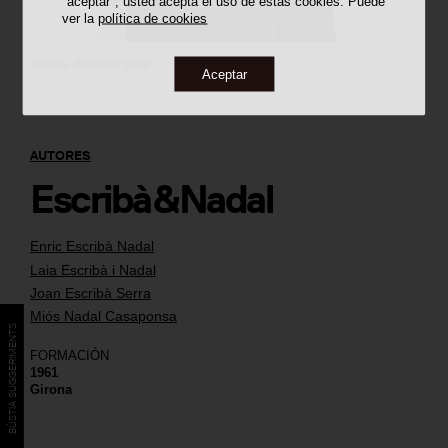
"aceptar", usted acepta el uso de estas cookies. Puede
ver la
política de cookies
autoria desconeguda
Aceptar
AUTORES
Escribà&Nadal
Enric Escribà Nadal
Laia Escribà i Nadal
Joan Escribà Serra
Miós Nadal Casaponsa
BÚSTIA SUGGERIMENTS
FORMACIÓN
1961
Girona