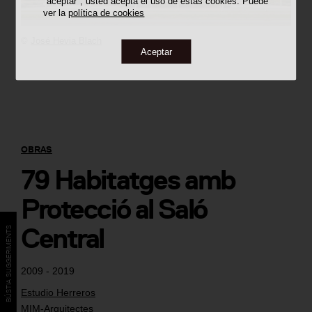
"aceptar", usted acepta el uso de estas cookies. Puede
ver la
política de cookies
©
José Hevia Blach
Aceptar
OBRAS
79 Habitatges amb
Protecció al Saló
Central
BÚSTIA SUGGERIMENTS
2009 - 2019
Estudio Herreros
MIM-Arquitectes