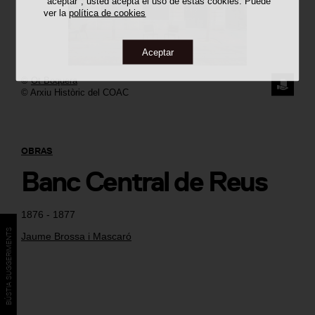
"aceptar", usted acepta el uso de estas cookies. Puede
ver la
política de cookies
Aceptar
©
Ot Boquera
SOLICI
© Arxiu Històric del COAC
LA
IMAGE
OBRAS
Banc Central de Reus
1876 - 1877
BÚSTIA SUGGERIMENTS
Jaume Brossa i Mascaró