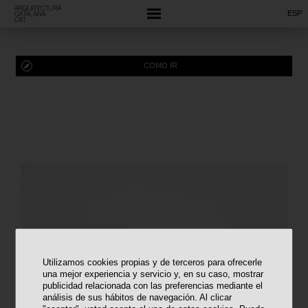
ESP
COMO IR
Utilizamos cookies propias y de terceros para ofrecerle
una mejor experiencia y servicio y, en su caso, mostrar
publicidad relacionada con las preferencias mediante el
análisis de sus hábitos de navegación. Al clicar