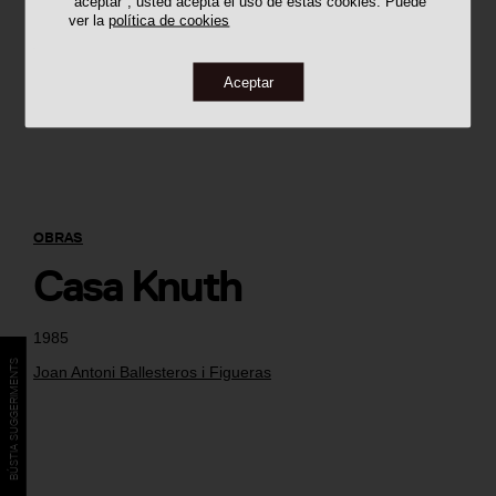
"aceptar", usted acepta el uso de estas cookies. Puede
ver la
política de cookies
Aceptar
OBRAS
Casa Knuth
1985
BÚSTIA SUGGERIMENTS
Joan Antoni Ballesteros i Figueras