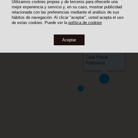
Utilizamos cookies propias y de terceros para ofrecerle una
mejor experiencia y servicio y, en su caso, mostrar publicidad
relacionada con las preferencias mediante el análisis de sus
hábitos de navegación. Al clicar "aceptar", usted acepta el uso
de estas cookies. Puede ver la
política de cookies
Aceptar
Casa Miquel
Pratmarsó