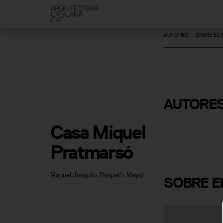
AUTORES
SOBRE EL
Manuel Jo
AUTORE
Raspall i 
Casa Miquel 
Pratmarsó
Manuel Joaquim Raspall i Mayol
SOBRE
E